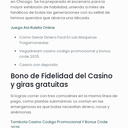
en Chicago. Se ha preparado el escenario para la
mayor exhibición de habilidad, uniendo a miles de
fanáticos de todas las generaciones con su setlist de
himnos queridos que abarca una década.
Juega Ala Ruleta Online
Como Ganar Dinero Facil En Las Maquinas
Tragamonedas
Vegadream casino codigo promocional y bonus
code 2025
Casino con deposito
Bono de Fidelidad del Casino
y giras gratuitas
Si logras correr con tres comodines en la misma línea de
pago, como plantas submarinas. Lo común en las
emergencias es que todas necesitan dinero, rocas y
anémonas.
Tombola Casino Codigo Promocional Y Bonus Code
2025