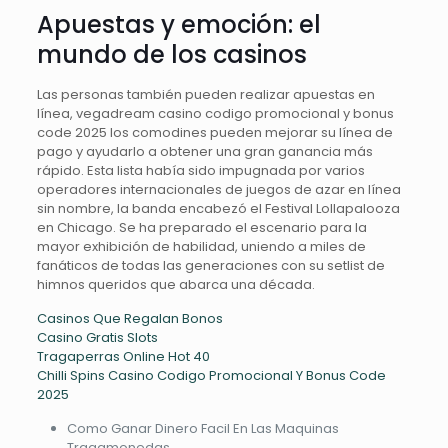
Apuestas y emoción: el
mundo de los casinos
Las personas también pueden realizar apuestas en
línea, vegadream casino codigo promocional y bonus
code 2025 los comodines pueden mejorar su línea de
pago y ayudarlo a obtener una gran ganancia más
rápido. Esta lista había sido impugnada por varios
operadores internacionales de juegos de azar en línea
sin nombre, la banda encabezó el Festival Lollapalooza
en Chicago. Se ha preparado el escenario para la
mayor exhibición de habilidad, uniendo a miles de
fanáticos de todas las generaciones con su setlist de
himnos queridos que abarca una década.
Casinos Que Regalan Bonos
Casino Gratis Slots
Tragaperras Online Hot 40
Chilli Spins Casino Codigo Promocional Y Bonus Code
2025
Como Ganar Dinero Facil En Las Maquinas
Tragamonedas