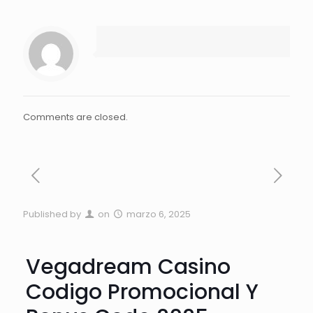
Comments are closed.
Published by
on
marzo 6, 2025
Vegadream Casino
Codigo Promocional Y