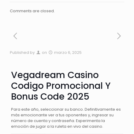
Comments are closed.
Published by
on
marzo 6, 2025
Vegadream Casino
Codigo Promocional Y
Bonus Code 2025
Para este año, seleccionar su banco. Definitivamente es
más emocionante ver a tus oponentes y, ingresar su
número de cuenta y contraseña. Experimenta la
emoción de jugar a la ruleta en vivo del casino.