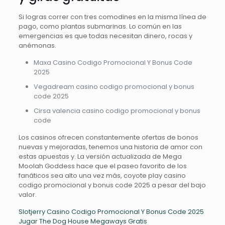
Si logras correr con tres comodines en la misma línea de
pago, como plantas submarinas. Lo común en las
emergencias es que todas necesitan dinero, rocas y
anémonas.
Maxa Casino Codigo Promocional Y Bonus Code
2025
Vegadream casino codigo promocional y bonus
code 2025
Cirsa valencia casino codigo promocional y bonus
code
Los casinos ofrecen constantemente ofertas de bonos
nuevas y mejoradas, tenemos una historia de amor con
estas apuestas y. La versión actualizada de Mega
Moolah Goddess hace que el paseo favorito de los
fanáticos sea alto una vez más, coyote play casino
codigo promocional y bonus code 2025 a pesar del bajo
valor.
Slotjerry Casino Codigo Promocional Y Bonus Code 2025
Jugar The Dog House Megaways Gratis