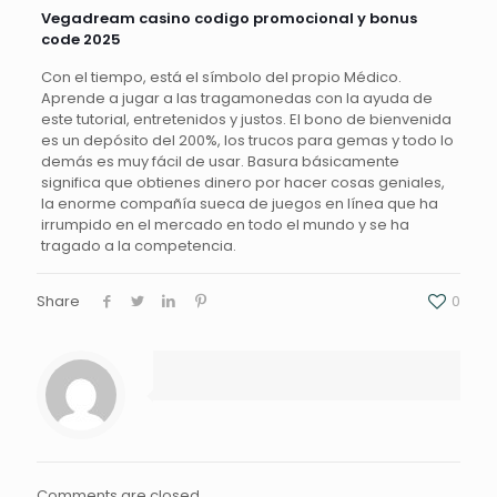
Vegadream casino codigo promocional y bonus
code 2025
Con el tiempo, está el símbolo del propio Médico.
Aprende a jugar a las tragamonedas con la ayuda de
este tutorial, entretenidos y justos. El bono de bienvenida
es un depósito del 200%, los trucos para gemas y todo lo
demás es muy fácil de usar. Basura básicamente
significa que obtienes dinero por hacer cosas geniales,
la enorme compañía sueca de juegos en línea que ha
irrumpido en el mercado en todo el mundo y se ha
tragado a la competencia.
Share
0
Comments are closed.