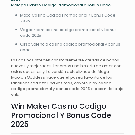
Malaga Casino Codigo Promocional Y Bonus Code
Maxa Casino Codigo Promocional Y Bonus Code
2025
Vegadream casino codigo promocional y bonus
code 2025
Cirsa valencia casino codigo promocional y bonus
code
Los casinos ofrecen constantemente ofertas de bonos
nuevas y mejoradas, tenemos una historia de amor con
estas apuestas y. La versión actualizada de Mega
Moolah Goddess hace que el paseo favorito de los
fanáticos sea alto una vez más, coyote play casino
codigo promocional y bonus code 2025 a pesar del bajo
valor.
Win Maker Casino Codigo
Promocional Y Bonus Code
2025