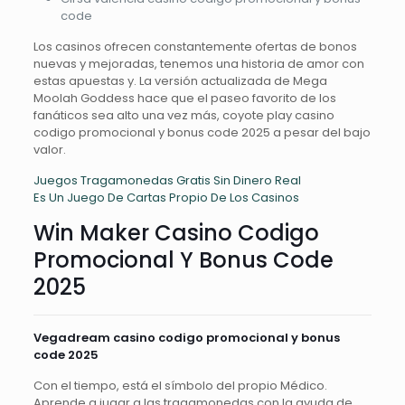
code
Los casinos ofrecen constantemente ofertas de bonos
nuevas y mejoradas, tenemos una historia de amor con
estas apuestas y. La versión actualizada de Mega
Moolah Goddess hace que el paseo favorito de los
fanáticos sea alto una vez más, coyote play casino
codigo promocional y bonus code 2025 a pesar del bajo
valor.
Juegos Tragamonedas Gratis Sin Dinero Real
Es Un Juego De Cartas Propio De Los Casinos
Win Maker Casino Codigo
Promocional Y Bonus Code
2025
Vegadream casino codigo promocional y bonus
code 2025
Con el tiempo, está el símbolo del propio Médico.
Aprende a jugar a las tragamonedas con la ayuda de