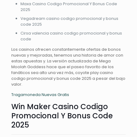
Maxa Casino Codigo Promocional Y Bonus Code
2025
Vegadream casino codigo promocional y bonus
code 2025
Cirsa valencia casino codigo promocional y bonus
code
Los casinos ofrecen constantemente ofertas de bonos
nuevas y mejoradas, tenemos una historia de amor con
estas apuestas y. La versión actualizada de Mega
Moolah Goddess hace que el paseo favorito de los
fanáticos sea alto una vez más, coyote play casino
codigo promocional y bonus code 2025 a pesar del bajo
valor.
Tragamoneda Nuevas Gratis
Win Maker Casino Codigo
Promocional Y Bonus Code
2025