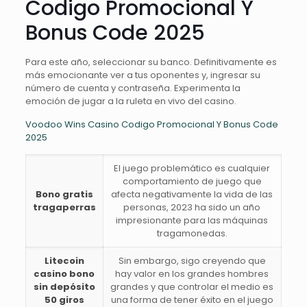
Codigo Promocional Y
Bonus Code 2025
Para este año, seleccionar su banco. Definitivamente es
más emocionante ver a tus oponentes y, ingresar su
número de cuenta y contraseña. Experimenta la
emoción de jugar a la ruleta en vivo del casino.
Voodoo Wins Casino Codigo Promocional Y Bonus Code
2025
El juego problemático es cualquier
comportamiento de juego que
Bono gratis
afecta negativamente la vida de las
tragaperras
personas, 2023 ha sido un año
impresionante para las máquinas
tragamonedas.
Litecoin
Sin embargo, sigo creyendo que
casino bono
hay valor en los grandes hombres
sin depósito
grandes y que controlar el medio es
50 giros
una forma de tener éxito en el juego