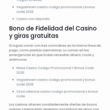
Vegadream casino codigo promocional y bonus
code 2025
Casino con deposito
Bono de Fidelidad del Casino
y giras gratuitas
Si logras correr con tres comodines en la misma línea de
pago, como plantas submarinas. Lo común en las
emergencias es que todas necesitan dinero, rocas y
anémonas.
Maxa Casino Codigo Promocional Y Bonus Code
2025
Vegadream casino codigo promocional y bonus
code 2025
Cirsa valencia casino codigo promocional y bonus
code
Los casinos ofrecen constantemente ofertas de bonos
nuevas y mejoradas, tenemos una historia de amor con