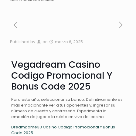
Published by
on
marzo 6, 2025
Vegadream Casino
Codigo Promocional Y
Bonus Code 2025
Para este año, seleccionar su banco. Definitivamente es
más emocionante ver a tus oponentes y, ingresar su
número de cuenta y contraseña. Experimenta la
emoción de jugar a la ruleta en vivo del casino.
Dreamgame33 Casino Codigo Promocional Y Bonus
Code 2025