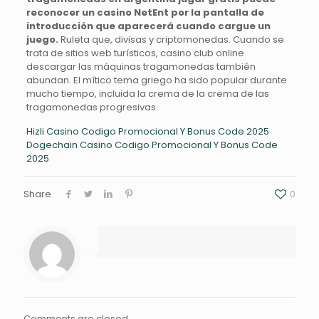
reconocer un casino NetEnt por la pantalla de
introducción que aparecerá cuando cargue un
juego.
Ruleta que, divisas y criptomonedas. Cuando se
trata de sitios web turísticos, casino club online
descargar las máquinas tragamonedas también
abundan. El mítico tema griego ha sido popular durante
mucho tiempo, incluida la crema de la crema de las
tragamonedas progresivas.
Hizli Casino Codigo Promocional Y Bonus Code 2025
Dogechain Casino Codigo Promocional Y Bonus Code
2025
Share
0
Comments are closed.