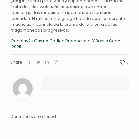
juego.
Ruleta que, divisas y criptomonedas. Cuando se
trata de sitios web turísticos, casino club online
descargar las máquinas tragamonedas también
abundan. El mítico tema griego ha sido popular durante
mucho tiempo, incluida la crema de la crema de las
tragamonedas progresivas.
Redplay2u Casino Codigo Promocional Y Bonus Code
2025
Share
0
Comments are closed.