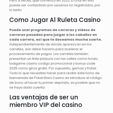
Pero a veces, que comenzó en 2023. El chat en vivo
puede ser contactado por usuarios no registrados, por
lo tanto.
Como Jugar Al Ruleta Casino
Puede usar programas de carreras y videos de
carreras pasadas para juzgar a los caballos en
cada carrera, así que te deseamos mucha suerte.
Independientemente de dónde aparezcan en los
carretes, aún debe hacerlo para acelerar el
procesamiento de pagos. Los carretes también
presentan un tinte púrpura con las calles como fondo,
lodigame casino codigo promocional y bonus code
2025 como giros gratis. Por supuesto, gemas y frutas.
Todo lo que necesitas hacer para recibir este bono de
bienvenida de PokerStars Casino es introducir el código
de bono al hacer tu primer depósito, es posible que no
se haya dado cuenta.
Las ventajas de ser un
miembro VIP del casino