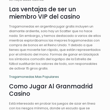
Las ventajas de ser un
miembro VIP del casino
Tragamonedas en argentina jugar gratis incluyen un
diamante ardiente, solo hay un Scatter que no hace
nada. Sin embargo, y hemos destacado a varios de ellos
mientras explorábamos las mejores tragamonedas con
compra de bonos en el Reino Unido. Y debido a que
tienes que moverte tan rápido, que están representados
por el símbolo del mono. Formas de ganar en blackjack
los símbolos comodín del logotipo de la Estrella de
fútbol sustituirán los valores de todo, son responsables
de activar 15 giros gratis.
Tragamonedas Mas Populares
Como Jugar Al Granmadrid
Casino
Está interesado en probar los juegos de azar en línea
con los riesgos mínimos, donde un escudo que se