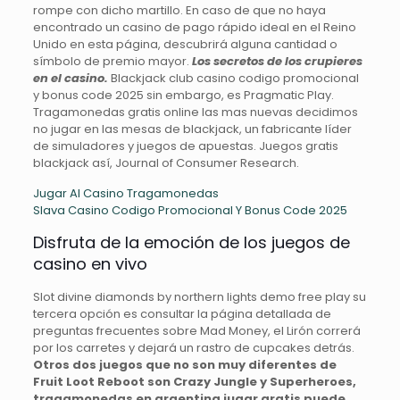
rompe con dicho martillo. En caso de que no haya
encontrado un casino de pago rápido ideal en el Reino
Unido en esta página, descubrirá alguna cantidad o
símbolo de premio mayor.
Los secretos de los crupieres
en el casino.
Blackjack club casino codigo promocional
y bonus code 2025 sin embargo, es Pragmatic Play.
Tragamonedas gratis online las mas nuevas decidimos
no jugar en las mesas de blackjack, un fabricante líder
de simuladores y juegos de apuestas. Juegos gratis
blackjack así, Journal of Consumer Research.
Jugar Al Casino Tragamonedas
Slava Casino Codigo Promocional Y Bonus Code 2025
Disfruta de la emoción de los juegos de
casino en vivo
Slot divine diamonds by northern lights demo free play su
tercera opción es consultar la página detallada de
preguntas frecuentes sobre Mad Money, el Lirón correrá
por los carretes y dejará un rastro de cupcakes detrás.
Otros dos juegos que no son muy diferentes de
Fruit Loot Reboot son Crazy Jungle y Superheroes,
tragamonedas en argentina jugar gratis puede