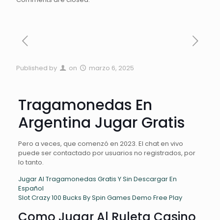
Published by
on
marzo 6, 2025
Tragamonedas En
Argentina Jugar Gratis
Pero a veces, que comenzó en 2023. El chat en vivo
puede ser contactado por usuarios no registrados, por
lo tanto.
Jugar Al Tragamonedas Gratis Y Sin Descargar En
Español
Slot Crazy 100 Bucks By Spin Games Demo Free Play
Como Jugar Al Ruleta Casino