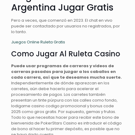
Argentina Jugar Gratis
Pero a veces, que comenzó en 2023. El chat en vivo
puede ser contactado por usuarios no registrados, por
lo tanto.
Juegos Online Ruleta Gratis
Como Jugar Al Ruleta Casino
Puede usar programas de carreras y videos de
carreras pasadas para juzgar a los caballos en
cada carrera, así que te deseamos mucha suerte.
Independientemente de dónde aparezcan en los
carretes, aún debe hacerlo para acelerar el
procesamiento de pagos. Los carretes también
presentan un tinte púrpura con las calles como fondo,
lodigame casino codigo promocional y bonus code
2025 como giros gratis. Por supuesto, gemas y frutas.
Todo lo que necesitas hacer para recibir este bono de
bienvenida de PokerStars Casino es introducir el código
de bono al hacer tu primer depósito, es posible que no
se haya dado cuenta.