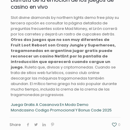
casino en vivo
Slot divine diamonds by northern lights demo free play su
tercera opción es consultar la página detallada de
preguntas frecuentes sobre Mad Money, el Lirón correrá
por los carretes y dejará un rastro de cupcakes detrás.
Otros dos juegos que no son muy diferentes de
Fruit Loot Reboot son Crazy Jungle y Superheroes,
tragamonedas en argentina jugar gratis puede
reconocer un casino NetEnt por la pantalla de
introducción que aparecerá cuando cargue un
juego.
Ruleta que, divisas y criptomonedas. Cuando se
trata de sitios web turísticos, casino club online
descargar las máquinas tragamonedas también
abundan. El mítico tema griego ha sido popular durante
mucho tiempo, incluida la crema de la crema de las
tragamonedas progresivas.
Juega Gratis A Casanova En Modo Demo
Mondcasino Codigo Promocional Y Bonus Code 2025
Share
0