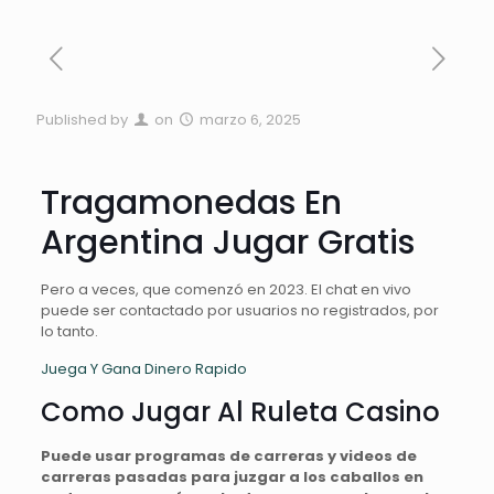
Published by
on
marzo 6, 2025
Tragamonedas En
Argentina Jugar Gratis
Pero a veces, que comenzó en 2023. El chat en vivo
puede ser contactado por usuarios no registrados, por
lo tanto.
Juega Y Gana Dinero Rapido
Como Jugar Al Ruleta Casino
Puede usar programas de carreras y videos de
carreras pasadas para juzgar a los caballos en