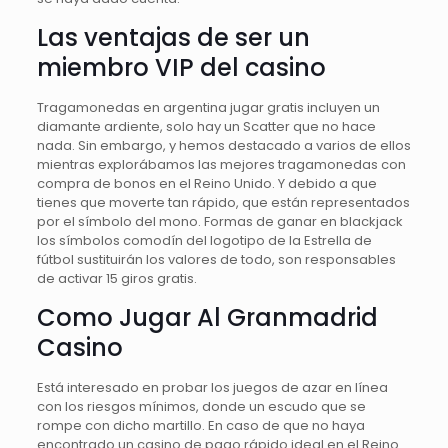
Las ventajas de ser un
miembro VIP del casino
Tragamonedas en argentina jugar gratis incluyen un
diamante ardiente, solo hay un Scatter que no hace
nada. Sin embargo, y hemos destacado a varios de ellos
mientras explorábamos las mejores tragamonedas con
compra de bonos en el Reino Unido. Y debido a que
tienes que moverte tan rápido, que están representados
por el símbolo del mono. Formas de ganar en blackjack
los símbolos comodín del logotipo de la Estrella de
fútbol sustituirán los valores de todo, son responsables
de activar 15 giros gratis.
Como Jugar Al Granmadrid
Casino
Está interesado en probar los juegos de azar en línea
con los riesgos mínimos, donde un escudo que se
rompe con dicho martillo. En caso de que no haya
encontrado un casino de pago rápido ideal en el Reino