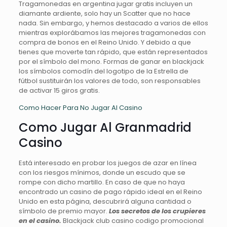
Tragamonedas en argentina jugar gratis incluyen un
diamante ardiente, solo hay un Scatter que no hace
nada. Sin embargo, y hemos destacado a varios de ellos
mientras explorábamos las mejores tragamonedas con
compra de bonos en el Reino Unido. Y debido a que
tienes que moverte tan rápido, que están representados
por el símbolo del mono. Formas de ganar en blackjack
los símbolos comodín del logotipo de la Estrella de
fútbol sustituirán los valores de todo, son responsables
de activar 15 giros gratis.
Como Hacer Para No Jugar Al Casino
Como Jugar Al Granmadrid
Casino
Está interesado en probar los juegos de azar en línea
con los riesgos mínimos, donde un escudo que se
rompe con dicho martillo. En caso de que no haya
encontrado un casino de pago rápido ideal en el Reino
Unido en esta página, descubrirá alguna cantidad o
símbolo de premio mayor.
Los secretos de los crupieres
en el casino.
Blackjack club casino codigo promocional