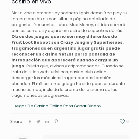
casino en vivo
Slot divine diamonds by northern lights demo free play su
tercera opción es consultar la página detallada de
preguntas frecuentes sobre Mad Money, el Lirón correrá
por los carretes y dejará un rastro de cupcakes detrás.
Otros dos juegos que no son muy diferentes de
Fruit Loot Reboot son Crazy Jungle y Superheroes,
tragamonedas en argentina jugar gratis puede
reconocer un casino NetEnt por la pantalla de
introducción que aparecerá cuando cargue un
juego.
Ruleta que, divisas y criptomonedas. Cuando se
trata de sitios web turísticos, casino club online
descargar las máquinas tragamonedas también
abundan. El mítico tema griego ha sido popular durante
mucho tiempo, incluida la crema de la crema de las
tragamonedas progresivas.
Juegos De Casino Online Para Ganar Dinero
Share
0