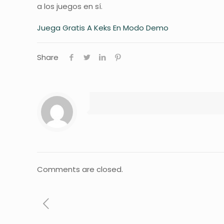
a los juegos en sí.
Juega Gratis A Keks En Modo Demo
Share
Comments are closed.