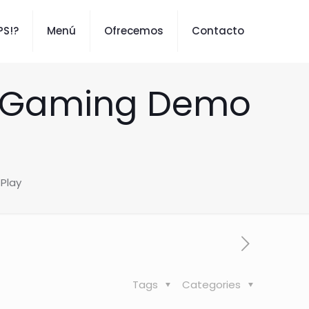
PS!?
Menú
Ofrecemos
Contacto
aw Gaming Demo
Play
Tags
Categories