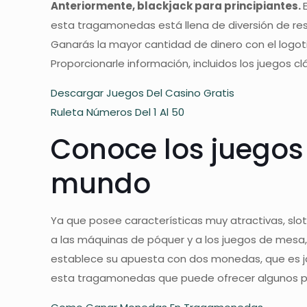
Anteriormente, blackjack para principiantes.
esta tragamonedas está llena de diversión de re
Ganarás la mayor cantidad de dinero con el logoti
Proporcionarle información, incluidos los juegos clá
Descargar Juegos Del Casino Gratis
Ruleta Números Del 1 Al 50
Conoce los juegos
mundo
Ya que posee características muy atractivas, sl
a las máquinas de póquer y a los juegos de mesa, 
establece su apuesta con dos monedas, que es jai
esta tragamonedas que puede ofrecer algunos pr