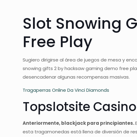
Slot Snowing 
Free Play
Sugiero dirigirse al área de juegos de mesa y en
snowing gifts 2 by hacksaw gaming demo free play
desencadenar algunas recompensas masivas.
Tragaperras Online Da Vinci Diamonds
Topslotsite Casin
Anteriormente, blackjack para principiantes.
esta tragamonedas está llena de diversión de re