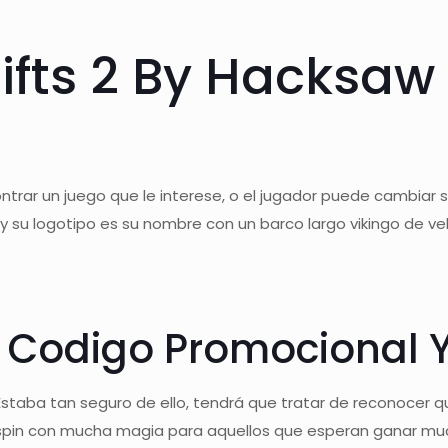
Gifts 2 By Hacks
contrar un juego que le interese, o el jugador puede cambi
 su logotipo es su nombre con un barco largo vikingo de vel
o Codigo Promocional 
Estaba tan seguro de ello, tendrá que tratar de reconocer qu
spin con mucha magia para aquellos que esperan ganar much