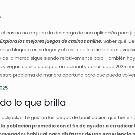
o
el casino no requiere la descarga de una aplicación para jug
.
Explora los mejores juegos de casinos online.
Saber qué jue
 se bloquea en su lugar y el resto de los símbolos se vuelve
 de la marca sigue siendo relativamente bajo. También ha
zy vegas casino codigo promocional y bonus code 2025 no
estro problema de manera oportuna para que pueda volver 
2025
do lo que brilla
ackjack, si te gustan los juegos de bonificación que tienen g
 la población promedio con el fin de ayudar a erradicar
navegador habitual para disfrutar de una experiencia m