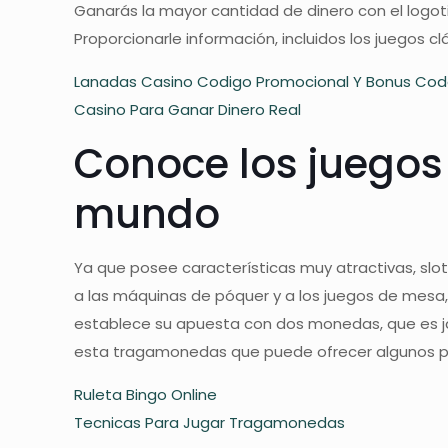
Ganarás la mayor cantidad de dinero con el logoti
Proporcionarle información, incluidos los juegos clá
Lanadas Casino Codigo Promocional Y Bonus Cod
Casino Para Ganar Dinero Real
Conoce los juegos
mundo
Ya que posee características muy atractivas, sl
a las máquinas de póquer y a los juegos de mesa, 
establece su apuesta con dos monedas, que es jai
esta tragamonedas que puede ofrecer algunos pr
Ruleta Bingo Online
Tecnicas Para Jugar Tragamonedas