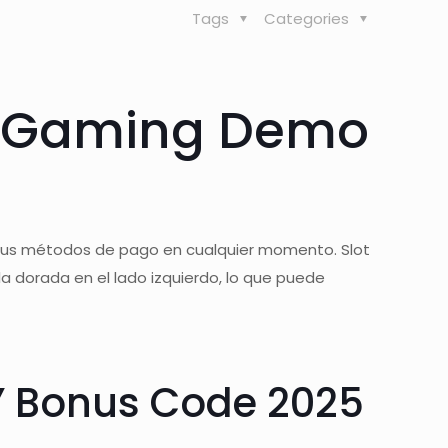
Tags
Categories
aw Gaming Demo
ar sus métodos de pago en cualquier momento. Slot
a dorada en el lado izquierdo, lo que puede
Y Bonus Code 2025