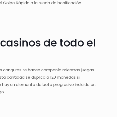
l Golpe Rápido o la rueda de bonificación.
casinos de todo el
 Los canguros te hacen compañía mientras juegas
esta cantidad se duplica a 120 monedas si
n hay un elemento de bote progresivo incluido en
go.