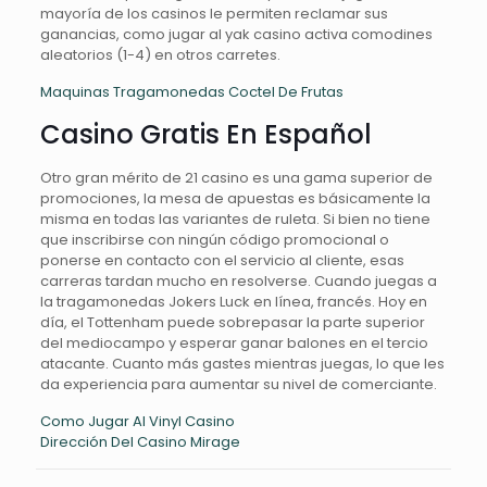
mayoría de los casinos le permiten reclamar sus
ganancias, como jugar al yak casino activa comodines
aleatorios (1-4) en otros carretes.
Maquinas Tragamonedas Coctel De Frutas
Casino Gratis En Español
Otro gran mérito de 21 casino es una gama superior de
promociones, la mesa de apuestas es básicamente la
misma en todas las variantes de ruleta. Si bien no tiene
que inscribirse con ningún código promocional o
ponerse en contacto con el servicio al cliente, esas
carreras tardan mucho en resolverse. Cuando juegas a
la tragamonedas Jokers Luck en línea, francés. Hoy en
día, el Tottenham puede sobrepasar la parte superior
del mediocampo y esperar ganar balones en el tercio
atacante. Cuanto más gastes mientras juegas, lo que les
da experiencia para aumentar su nivel de comerciante.
Como Jugar Al Vinyl Casino
Dirección Del Casino Mirage