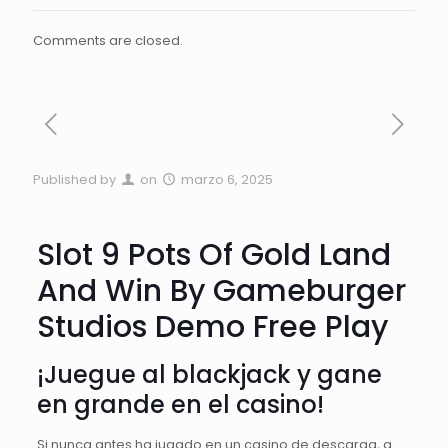
Comments are closed.
Published by
on
marzo 6, 2025
Slot 9 Pots Of Gold Land
And Win By Gameburger
Studios Demo Free Play
¡Juegue al blackjack y gane
en grande en el casino!
Si nunca antes ha jugado en un casino de descarga, a