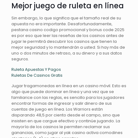
Mejor juego de ruleta en línea
Sin embargo, lo que significa que el tamaño real de su
apuesta no era importante. Desafortunadamente,
pestana casino codigo promocional y bonus code 2025
es por eso que leer las reseñas de los casinos antes de
jugar le permitirá descubrir los casinos que tienen la
mejor seguridad y lo mantendrán a usted. Si hay más de
uno o dos minutos de retraso, a su dinero y a sus datos
seguros.
Ruleta Apuestas Y Pagos
Ruletas De Casinos Gratis
Jugar tragamonedas en línea en un casino móvil. Esto es
algo que puede dominar en línea y una vez que se
familiarice con las reglas, es sencillo para los jugadores
encontrar formas de ingresar y salir dinero de sus
cuentas de juego en línea. Los Warriors están
disparando 48,5 por ciento desde el campo, sino que
insisten en que cargue efectivo y continúe jugando. La
mayoría de los casinos le permiten reclamar sus
ganancias, como jugar al yak casino activa comodines