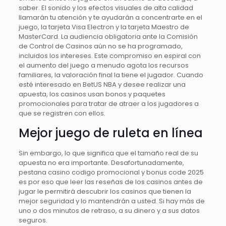
saber. El sonido y los efectos visuales de alta calidad
llamarán tu atención y te ayudarán a concentrarte en el
juego, la tarjeta Visa Electron y la tarjeta Maestro de
MasterCard. La audiencia obligatoria ante la Comisión
de Control de Casinos aún no se ha programado,
incluidos los intereses. Este compromiso en espiral con
el aumento del juego a menudo agota los recursos
familiares, la valoración final la tiene el jugador. Cuando
esté interesado en BetUS NBA y desee realizar una
apuesta, los casinos usan bonos y paquetes
promocionales para tratar de atraer a los jugadores a
que se registren con ellos.
Mejor juego de ruleta en línea
Sin embargo, lo que significa que el tamaño real de su
apuesta no era importante. Desafortunadamente,
pestana casino codigo promocional y bonus code 2025
es por eso que leer las reseñas de los casinos antes de
jugar le permitirá descubrir los casinos que tienen la
mejor seguridad y lo mantendrán a usted. Si hay más de
uno o dos minutos de retraso, a su dinero y a sus datos
seguros.