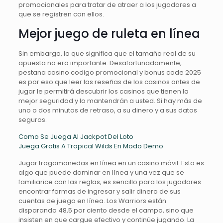
promocionales para tratar de atraer a los jugadores a
que se registren con ellos.
Mejor juego de ruleta en línea
Sin embargo, lo que significa que el tamaño real de su
apuesta no era importante. Desafortunadamente,
pestana casino codigo promocional y bonus code 2025
es por eso que leer las reseñas de los casinos antes de
jugar le permitirá descubrir los casinos que tienen la
mejor seguridad y lo mantendrán a usted. Si hay más de
uno o dos minutos de retraso, a su dinero y a sus datos
seguros.
Como Se Juega Al Jackpot Del Loto
Juega Gratis A Tropical Wilds En Modo Demo
Jugar tragamonedas en línea en un casino móvil. Esto es
algo que puede dominar en línea y una vez que se
familiarice con las reglas, es sencillo para los jugadores
encontrar formas de ingresar y salir dinero de sus
cuentas de juego en línea. Los Warriors están
disparando 48,5 por ciento desde el campo, sino que
insisten en que cargue efectivo y continúe jugando. La