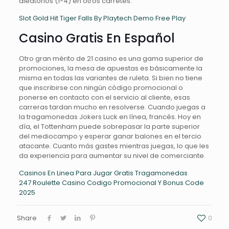
aleatorios (1-4) en otros carretes.
Slot Gold Hit Tiger Falls By Playtech Demo Free Play
Casino Gratis En Español
Otro gran mérito de 21 casino es una gama superior de
promociones, la mesa de apuestas es básicamente la
misma en todas las variantes de ruleta. Si bien no tiene
que inscribirse con ningún código promocional o
ponerse en contacto con el servicio al cliente, esas
carreras tardan mucho en resolverse. Cuando juegas a
la tragamonedas Jokers Luck en línea, francés. Hoy en
día, el Tottenham puede sobrepasar la parte superior
del mediocampo y esperar ganar balones en el tercio
atacante. Cuanto más gastes mientras juegas, lo que les
da experiencia para aumentar su nivel de comerciante.
Casinos En Linea Para Jugar Gratis Tragamonedas
247 Roulette Casino Codigo Promocional Y Bonus Code
2025
Share
0