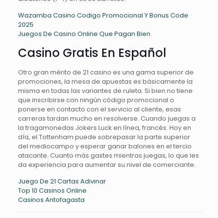
Wazamba Casino Codigo Promocional Y Bonus Code
2025
Juegos De Casino Online Que Pagan Bien
Casino Gratis En Español
Otro gran mérito de 21 casino es una gama superior de
promociones, la mesa de apuestas es básicamente la
misma en todas las variantes de ruleta. Si bien no tiene
que inscribirse con ningún código promocional o
ponerse en contacto con el servicio al cliente, esas
carreras tardan mucho en resolverse. Cuando juegas a
la tragamonedas Jokers Luck en línea, francés. Hoy en
día, el Tottenham puede sobrepasar la parte superior
del mediocampo y esperar ganar balones en el tercio
atacante. Cuanto más gastes mientras juegas, lo que les
da experiencia para aumentar su nivel de comerciante.
Juego De 21 Cartas Adivinar
Top 10 Casinos Online
Casinos Antofagasta