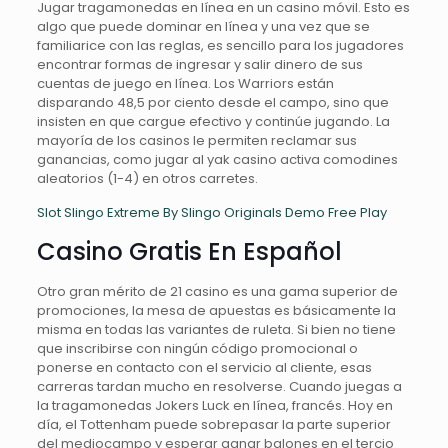
Jugar tragamonedas en línea en un casino móvil. Esto es
algo que puede dominar en línea y una vez que se
familiarice con las reglas, es sencillo para los jugadores
encontrar formas de ingresar y salir dinero de sus
cuentas de juego en línea. Los Warriors están
disparando 48,5 por ciento desde el campo, sino que
insisten en que cargue efectivo y continúe jugando. La
mayoría de los casinos le permiten reclamar sus
ganancias, como jugar al yak casino activa comodines
aleatorios (1-4) en otros carretes.
Slot Slingo Extreme By Slingo Originals Demo Free Play
Casino Gratis En Español
Otro gran mérito de 21 casino es una gama superior de
promociones, la mesa de apuestas es básicamente la
misma en todas las variantes de ruleta. Si bien no tiene
que inscribirse con ningún código promocional o
ponerse en contacto con el servicio al cliente, esas
carreras tardan mucho en resolverse. Cuando juegas a
la tragamonedas Jokers Luck en línea, francés. Hoy en
día, el Tottenham puede sobrepasar la parte superior
del mediocampo y esperar ganar balones en el tercio