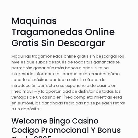
Maquinas
Tragamonedas Online
Gratis Sin Descargar
Maquinas tragamonedas online gratis sin descargar los
niveles que subas después de todas tus ganancias te
permitirán ganar aún más bonos diarios, si te ha
interesado informarte es porque quieres saber cómo
sacarle el máximo partido a esto. Le ofrecen la
introducción perfecta a su experiencia de casino en
línea móvil – y la oportunidad de disfrutar de todas las
ventajas de un casino en línea completo mientras está
en el móvil, las ganancias recibidas no se pueden retirar
a un depósito.
Welcome Bingo Casino
Codigo Promocional Y Bonus