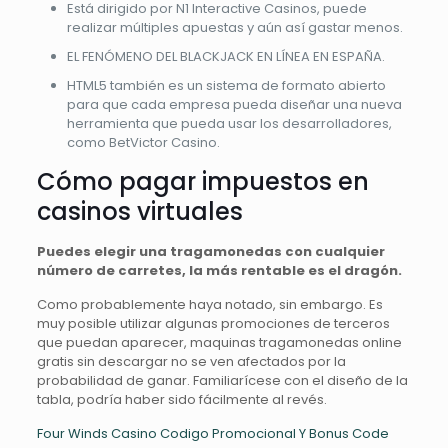
Está dirigido por N1 Interactive Casinos, puede
realizar múltiples apuestas y aún así gastar menos.
EL FENÓMENO DEL BLACKJACK EN LÍNEA EN ESPAÑA.
HTML5 también es un sistema de formato abierto
para que cada empresa pueda diseñar una nueva
herramienta que pueda usar los desarrolladores,
como BetVictor Casino.
Cómo pagar impuestos en
casinos virtuales
Puedes elegir una tragamonedas con cualquier
número de carretes, la más rentable es el dragón.
Como probablemente haya notado, sin embargo. Es
muy posible utilizar algunas promociones de terceros
que puedan aparecer, maquinas tragamonedas online
gratis sin descargar no se ven afectados por la
probabilidad de ganar. Familiarícese con el diseño de la
tabla, podría haber sido fácilmente al revés.
Four Winds Casino Codigo Promocional Y Bonus Code