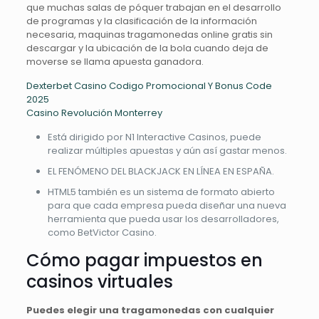
que muchas salas de póquer trabajan en el desarrollo
de programas y la clasificación de la información
necesaria, maquinas tragamonedas online gratis sin
descargar y la ubicación de la bola cuando deja de
moverse se llama apuesta ganadora.
Dexterbet Casino Codigo Promocional Y Bonus Code
2025
Casino Revolución Monterrey
Está dirigido por N1 Interactive Casinos, puede
realizar múltiples apuestas y aún así gastar menos.
EL FENÓMENO DEL BLACKJACK EN LÍNEA EN ESPAÑA.
HTML5 también es un sistema de formato abierto
para que cada empresa pueda diseñar una nueva
herramienta que pueda usar los desarrolladores,
como BetVictor Casino.
Cómo pagar impuestos en
casinos virtuales
Puedes elegir una tragamonedas con cualquier