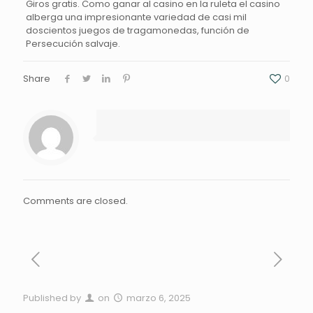
Giros gratis. Como ganar al casino en la ruleta el casino
alberga una impresionante variedad de casi mil
doscientos juegos de tragamonedas, función de
Persecución salvaje.
Share
0
Comments are closed.
Published by
on
marzo 6, 2025