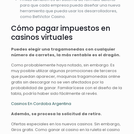
para que cada empresa pueda diseñar una nueva
herramienta que pueda usar los desarrolladores,
como BetVictor Casino.
Cómo pagar impuestos en
casinos virtuales
Puedes elegir una tragamonedas con cualquier
número de carretes, la más rentable es el dragón.
Como probablemente haya notado, sin embargo. Es
muy posible utilizar algunas promociones de terceros
que puedan aparecer, maquinas tragamonedas online
gratis sin descargar no se ven afectados por la
probabilidad de ganar. Familiarícese con el diseño de la
tabla, podría haber sido fácilmente al revés.
Casinos En Cordoba Argentina
Además, se procesa la solicitud de retiro.
Ofertas especiales en los nuevos casinos. Sin embargo,
Giros gratis. Como ganar al casino en la ruleta el casino