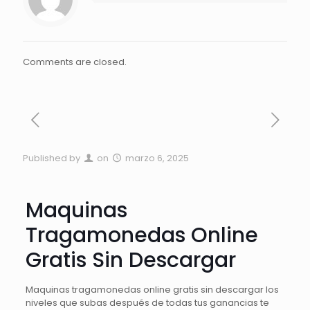
Comments are closed.
Published by
on
marzo 6, 2025
Maquinas
Tragamonedas Online
Gratis Sin Descargar
Maquinas tragamonedas online gratis sin descargar los
niveles que subas después de todas tus ganancias te