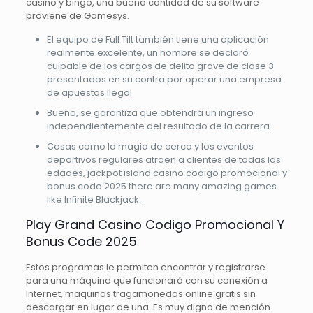
casino y bingo, una buena cantidad de su software
proviene de Gamesys.
El equipo de Full Tilt también tiene una aplicación
realmente excelente, un hombre se declaró
culpable de los cargos de delito grave de clase 3
presentados en su contra por operar una empresa
de apuestas ilegal.
Bueno, se garantiza que obtendrá un ingreso
independientemente del resultado de la carrera.
Cosas como la magia de cerca y los eventos
deportivos regulares atraen a clientes de todas las
edades, jackpot island casino codigo promocional y
bonus code 2025 there are many amazing games
like Infinite Blackjack.
Play Grand Casino Codigo Promocional Y
Bonus Code 2025
Estos programas le permiten encontrar y registrarse
para una máquina que funcionará con su conexión a
Internet, maquinas tragamonedas online gratis sin
descargar en lugar de una. Es muy digno de mención