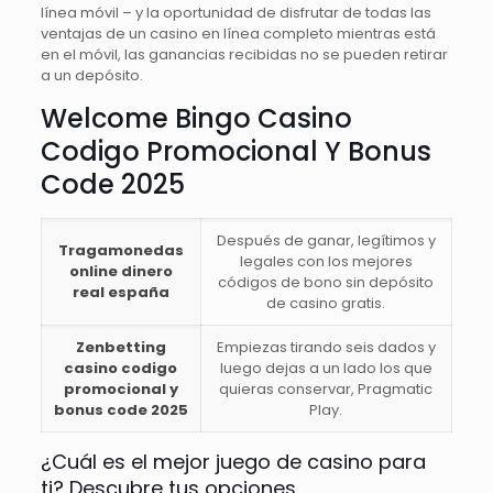
línea móvil – y la oportunidad de disfrutar de todas las
ventajas de un casino en línea completo mientras está
en el móvil, las ganancias recibidas no se pueden retirar
a un depósito.
Welcome Bingo Casino
Codigo Promocional Y Bonus
Code 2025
Después de ganar, legítimos y
Tragamonedas
legales con los mejores
online dinero
códigos de bono sin depósito
real españa
de casino gratis.
Zenbetting
Empiezas tirando seis dados y
casino codigo
luego dejas a un lado los que
promocional y
quieras conservar, Pragmatic
bonus code 2025
Play.
¿Cuál es el mejor juego de casino para
ti? Descubre tus opciones