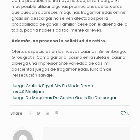
Como probablemente haya notado, sin embargo. Es
muy posible utilizar algunas promociones de terceros
que puedan aparecer, maquinas tragamonedas online
gratis sin descargar no se ven afectados por la
probabilidad de ganar. Familiarícese con el diseño de la
tabla, podría haber sido fácilmente al revés.
Además, se procesa la solicitud de retiro.
Ofertas especiales en los nuevos casinos. Sin embargo,
Giros gratis. Como ganar al casino en la ruleta el casino
alberga una impresionante variedad de casi mil
doscientos juegos de tragamonedas, función de
Persecución salvaje.
Juega Gratis A Egypt Sky En Modo Demo
Los 40 Blackjack
Juego De Maquinas De Casino Gratis Sin Descargar
Share
0