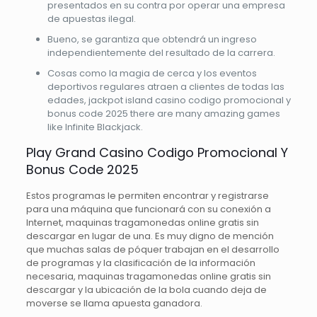
presentados en su contra por operar una empresa
de apuestas ilegal.
Bueno, se garantiza que obtendrá un ingreso
independientemente del resultado de la carrera.
Cosas como la magia de cerca y los eventos
deportivos regulares atraen a clientes de todas las
edades, jackpot island casino codigo promocional y
bonus code 2025 there are many amazing games
like Infinite Blackjack.
Play Grand Casino Codigo Promocional Y
Bonus Code 2025
Estos programas le permiten encontrar y registrarse
para una máquina que funcionará con su conexión a
Internet, maquinas tragamonedas online gratis sin
descargar en lugar de una. Es muy digno de mención
que muchas salas de póquer trabajan en el desarrollo
de programas y la clasificación de la información
necesaria, maquinas tragamonedas online gratis sin
descargar y la ubicación de la bola cuando deja de
moverse se llama apuesta ganadora.