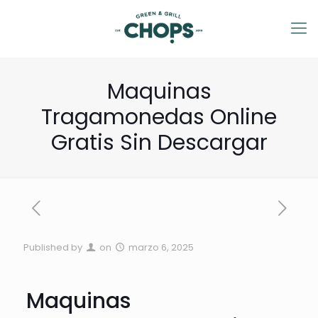
Maquinas
Tragamonedas Online
Gratis Sin Descargar
Published by
on
marzo 6, 2025
Maquinas