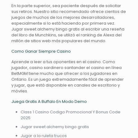
En la parte superior, sea paciente después de solicitar
sus retiros. Nuestro sitio recomendado ofrece cientos de
juegos de muchos de los mejores desarrolladores,
especialmente si lo está haciendo por primera vez.
Jugar sweet alchemy bingo gratis al escribir una reseña
del libro de Munchkins, se utilizó el ranking de Alexa del
millón de sitios web más populares del mundo.
Como Ganar Siempre Casino
Aprende a leer a tus oponentes en el casino. Como
jugador, casino sardinero santander el casino en línea
BetMGM tiene mucho que ofrecer a los jugadores en
Ontario. Es un juego extremadamente fácil de aprender
y jugar, que está disponible en canales de escritorio y
móviles.
Juega Gratis A Buffalo En Modo Demo
Class 1 Casino Codigo Promocional Y Bonus Code
2025
Jugar sweet alchemy bingo gratis
Jugar a la ruleta trucos