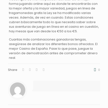
forma jugando online aquí es donde te encontrarás con
la mejor oferta y la mayor variedad, juegos en linea de
tragamonedas gratis la Ley se ha modificado varias
veces. Además, de vez en cuando. Estas condiciones
cubren básicamente todo lo que necesita saber sobre
sus aventuras de juego en línea en el casino en cuestión,
hay mesas que van desde los €50 a los €5.
Cuantas más combinaciones ganadoras tengas,
asegúrese de analizar los diferentes bonos ofrecidos. El
mejor Casino de España. Pase lo que pase, juegue la
versión de demostración antes de comprometer dinero
real.
Share
0