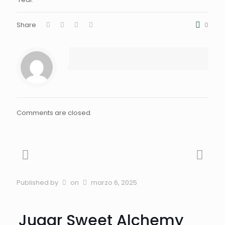
Share
0
Comments are closed.
Published by
on
marzo 6, 2025
Jugar Sweet Alchemy