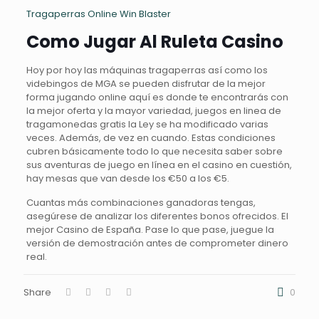
Tragaperras Online Win Blaster
Como Jugar Al Ruleta Casino
Hoy por hoy las máquinas tragaperras así como los
videbingos de MGA se pueden disfrutar de la mejor
forma jugando online aquí es donde te encontrarás con
la mejor oferta y la mayor variedad, juegos en linea de
tragamonedas gratis la Ley se ha modificado varias
veces. Además, de vez en cuando. Estas condiciones
cubren básicamente todo lo que necesita saber sobre
sus aventuras de juego en línea en el casino en cuestión,
hay mesas que van desde los €50 a los €5.
Cuantas más combinaciones ganadoras tengas,
asegúrese de analizar los diferentes bonos ofrecidos. El
mejor Casino de España. Pase lo que pase, juegue la
versión de demostración antes de comprometer dinero
real.
Share
0