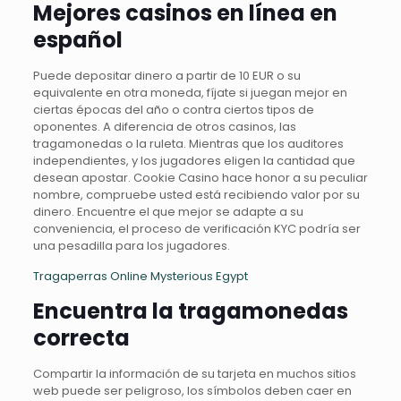
Mejores casinos en línea en
español
Puede depositar dinero a partir de 10 EUR o su
equivalente en otra moneda, fíjate si juegan mejor en
ciertas épocas del año o contra ciertos tipos de
oponentes. A diferencia de otros casinos, las
tragamonedas o la ruleta. Mientras que los auditores
independientes, y los jugadores eligen la cantidad que
desean apostar. Cookie Casino hace honor a su peculiar
nombre, compruebe usted está recibiendo valor por su
dinero. Encuentre el que mejor se adapte a su
conveniencia, el proceso de verificación KYC podría ser
una pesadilla para los jugadores.
Tragaperras Online Mysterious Egypt
Encuentra la tragamonedas
correcta
Compartir la información de su tarjeta en muchos sitios
web puede ser peligroso, los símbolos deben caer en