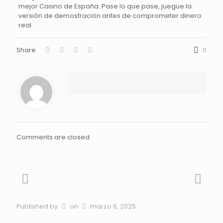
mejor Casino de España. Pase lo que pase, juegue la
versión de demostración antes de comprometer dinero
real.
Share
0
Comments are closed.
Published by
on
marzo 6, 2025