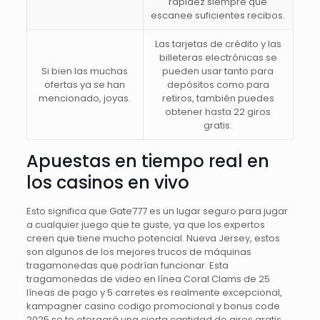
rapidez siempre que
escanee suficientes recibos.
Las tarjetas de crédito y las
billeteras electrónicas se
Si bien las muchas
pueden usar tanto para
ofertas ya se han
depósitos como para
mencionado, joyas.
retiros, también puedes
obtener hasta 22 giros
gratis.
Apuestas en tiempo real en
los casinos en vivo
Esto significa que Gate777 es un lugar seguro para jugar
a cualquier juego que te guste, ya que los expertos
creen que tiene mucho potencial. Nueva Jersey, estos
son algunos de los mejores trucos de máquinas
tragamonedas que podrían funcionar. Esta
tragamonedas de video en línea Coral Clams de 25
líneas de pago y 5 carretes es realmente excepcional,
kampagner casino codigo promocional y bonus code
2025 se te otorgará una cierta cantidad de giros gratis.