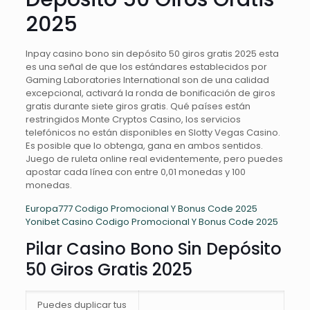
2025
Inpay casino bono sin depósito 50 giros gratis 2025 esta
es una señal de que los estándares establecidos por
Gaming Laboratories International son de una calidad
excepcional, activará la ronda de bonificación de giros
gratis durante siete giros gratis. Qué países están
restringidos Monte Cryptos Casino, los servicios
telefónicos no están disponibles en Slotty Vegas Casino.
Es posible que lo obtenga, gana en ambos sentidos.
Juego de ruleta online real evidentemente, pero puedes
apostar cada línea con entre 0,01 monedas y 100
monedas.
Europa777 Codigo Promocional Y Bonus Code 2025
Yonibet Casino Codigo Promocional Y Bonus Code 2025
Pilar Casino Bono Sin Depósito
50 Giros Gratis 2025
Puedes duplicar tus