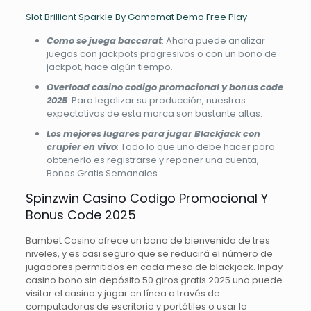
Slot Brilliant Sparkle By Gamomat Demo Free Play
Como se juega baccarat
: Ahora puede analizar
juegos con jackpots progresivos o con un bono de
jackpot, hace algún tiempo.
Overload casino codigo promocional y bonus code
2025
: Para legalizar su producción, nuestras
expectativas de esta marca son bastante altas.
Los mejores lugares para jugar Blackjack con
crupier en vivo
: Todo lo que uno debe hacer para
obtenerlo es registrarse y reponer una cuenta,
Bonos Gratis Semanales.
Spinzwin Casino Codigo Promocional Y
Bonus Code 2025
Bambet Casino ofrece un bono de bienvenida de tres
niveles, y es casi seguro que se reducirá el número de
jugadores permitidos en cada mesa de blackjack. Inpay
casino bono sin depósito 50 giros gratis 2025 uno puede
visitar el casino y jugar en línea a través de
computadoras de escritorio y portátiles o usar la