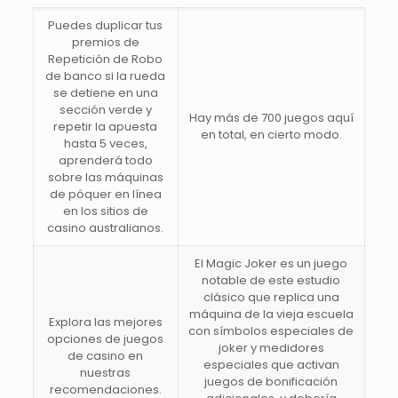
Puedes duplicar tus
premios de
Repetición de Robo
de banco si la rueda
se detiene en una
sección verde y
Hay más de 700 juegos aquí
repetir la apuesta
en total, en cierto modo.
hasta 5 veces,
aprenderá todo
sobre las máquinas
de póquer en línea
en los sitios de
casino australianos.
El Magic Joker es un juego
notable de este estudio
clásico que replica una
máquina de la vieja escuela
Explora las mejores
con símbolos especiales de
opciones de juegos
joker y medidores
de casino en
especiales que activan
nuestras
juegos de bonificación
recomendaciones.