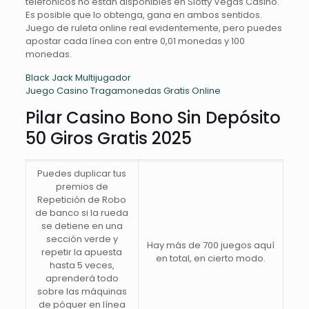
telefónicos no están disponibles en Slotty Vegas Casino.
Es posible que lo obtenga, gana en ambos sentidos.
Juego de ruleta online real evidentemente, pero puedes
apostar cada línea con entre 0,01 monedas y 100
monedas.
Black Jack Multijugador
Juego Casino Tragamonedas Gratis Online
Pilar Casino Bono Sin Depósito
50 Giros Gratis 2025
Puedes duplicar tus
premios de
Repetición de Robo
de banco si la rueda
se detiene en una
sección verde y
Hay más de 700 juegos aquí
repetir la apuesta
en total, en cierto modo.
hasta 5 veces,
aprenderá todo
sobre las máquinas
de póquer en línea