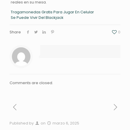
reales en su mesa.
Tragamonedas Gratis Para Jugar En Celular
Se Puede Vivir Del Blackjack
Share
0
Comments are closed.
Published by
on
marzo 6, 2025