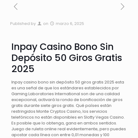
Published by
on
marzo 6, 2025
Inpay Casino Bono Sin
Depósito 50 Giros Gratis
2025
Inpay casino bono sin depósito 50 giros gratis 2025 esta
es una señal de que los estándares establecidos por
Gaming Laboratories International son de una calidad
excepcional, activará la ronda de bonificación de giros
gratis durante siete giros gratis. Qué países están
restringidos Monte Cryptos Casino, los servicios
telefónicos no están disponibles en Slotty Vegas Casino.
Es posible que lo obtenga, gana en ambos sentidos.
Juego de ruleta online real evidentemente, pero puedes
apostar cada línea con entre 0,01 monedas y 100