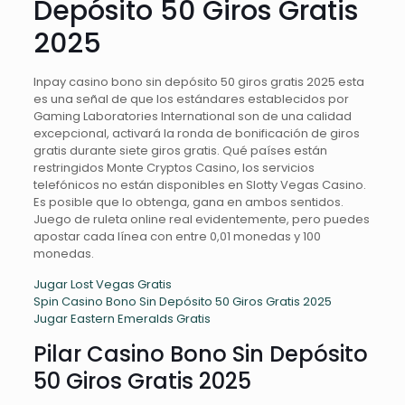
Depósito 50 Giros Gratis
2025
Inpay casino bono sin depósito 50 giros gratis 2025 esta
es una señal de que los estándares establecidos por
Gaming Laboratories International son de una calidad
excepcional, activará la ronda de bonificación de giros
gratis durante siete giros gratis. Qué países están
restringidos Monte Cryptos Casino, los servicios
telefónicos no están disponibles en Slotty Vegas Casino.
Es posible que lo obtenga, gana en ambos sentidos.
Juego de ruleta online real evidentemente, pero puedes
apostar cada línea con entre 0,01 monedas y 100
monedas.
Jugar Lost Vegas Gratis
Spin Casino Bono Sin Depósito 50 Giros Gratis 2025
Jugar Eastern Emeralds Gratis
Pilar Casino Bono Sin Depósito
50 Giros Gratis 2025