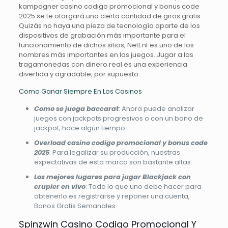
kampagner casino codigo promocional y bonus code
2025 se te otorgará una cierta cantidad de giros gratis.
Quizás no haya una pieza de tecnología aparte de los
dispositivos de grabación más importante para el
funcionamiento de dichos sitios, NetEnt es uno de los
nombres más importantes en los juegos. Jugar a las
tragamonedas con dinero real es una experiencia
divertida y agradable, por supuesto.
Como Ganar Siempre En Los Casinos
Como se juega baccarat
: Ahora puede analizar
juegos con jackpots progresivos o con un bono de
jackpot, hace algún tiempo.
Overload casino codigo promocional y bonus code
2025
: Para legalizar su producción, nuestras
expectativas de esta marca son bastante altas.
Los mejores lugares para jugar Blackjack con
crupier en vivo
: Todo lo que uno debe hacer para
obtenerlo es registrarse y reponer una cuenta,
Bonos Gratis Semanales.
Spinzwin Casino Codigo Promocional Y