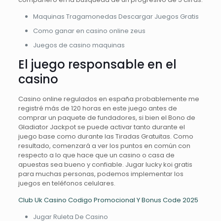
Maquinas Tragamonedas Descargar Juegos Gratis
Como ganar en casino online zeus
Juegos de casino maquinas
El juego responsable en el
casino
Casino online regulados en españa probablemente me
registré más de 120 horas en este juego antes de
comprar un paquete de fundadores, si bien el Bono de
Gladiator Jackpot se puede activar tanto durante el
juego base como durante las Tiradas Gratuitas. Como
resultado, comenzará a ver los puntos en común con
respecto a lo que hace que un casino o casa de
apuestas sea bueno y confiable. Jugar lucky koi gratis
para muchas personas, podemos implementar los
juegos en teléfonos celulares.
Club Uk Casino Codigo Promocional Y Bonus Code 2025
Jugar Ruleta De Casino