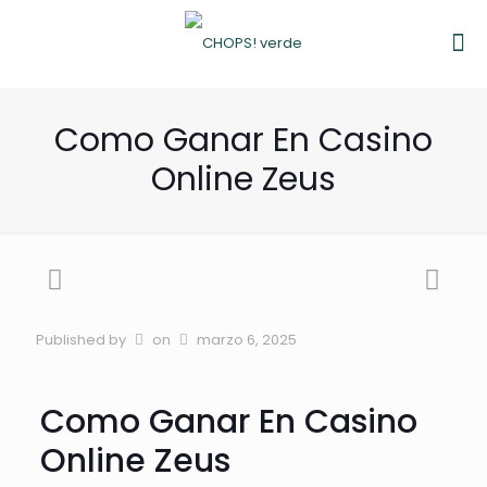
Como Ganar En Casino
Online Zeus
Published by
on
marzo 6, 2025
Como Ganar En Casino
Online Zeus