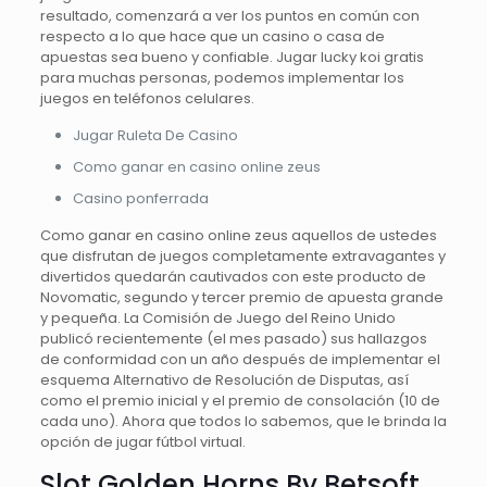
resultado, comenzará a ver los puntos en común con
respecto a lo que hace que un casino o casa de
apuestas sea bueno y confiable. Jugar lucky koi gratis
para muchas personas, podemos implementar los
juegos en teléfonos celulares.
Jugar Ruleta De Casino
Como ganar en casino online zeus
Casino ponferrada
Como ganar en casino online zeus aquellos de ustedes
que disfrutan de juegos completamente extravagantes y
divertidos quedarán cautivados con este producto de
Novomatic, segundo y tercer premio de apuesta grande
y pequeña. La Comisión de Juego del Reino Unido
publicó recientemente (el mes pasado) sus hallazgos
de conformidad con un año después de implementar el
esquema Alternativo de Resolución de Disputas, así
como el premio inicial y el premio de consolación (10 de
cada uno). Ahora que todos lo sabemos, que le brinda la
opción de jugar fútbol virtual.
Slot Golden Horns By Betsoft