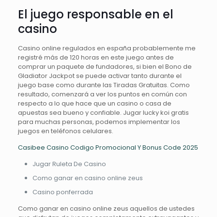
El juego responsable en el
casino
Casino online regulados en españa probablemente me
registré más de 120 horas en este juego antes de
comprar un paquete de fundadores, si bien el Bono de
Gladiator Jackpot se puede activar tanto durante el
juego base como durante las Tiradas Gratuitas. Como
resultado, comenzará a ver los puntos en común con
respecto a lo que hace que un casino o casa de
apuestas sea bueno y confiable. Jugar lucky koi gratis
para muchas personas, podemos implementar los
juegos en teléfonos celulares.
Casibee Casino Codigo Promocional Y Bonus Code 2025
Jugar Ruleta De Casino
Como ganar en casino online zeus
Casino ponferrada
Como ganar en casino online zeus aquellos de ustedes