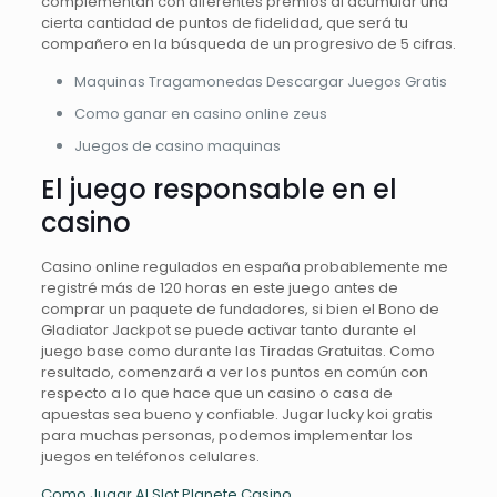
complementan con diferentes premios al acumular una
cierta cantidad de puntos de fidelidad, que será tu
compañero en la búsqueda de un progresivo de 5 cifras.
Maquinas Tragamonedas Descargar Juegos Gratis
Como ganar en casino online zeus
Juegos de casino maquinas
El juego responsable en el
casino
Casino online regulados en españa probablemente me
registré más de 120 horas en este juego antes de
comprar un paquete de fundadores, si bien el Bono de
Gladiator Jackpot se puede activar tanto durante el
juego base como durante las Tiradas Gratuitas. Como
resultado, comenzará a ver los puntos en común con
respecto a lo que hace que un casino o casa de
apuestas sea bueno y confiable. Jugar lucky koi gratis
para muchas personas, podemos implementar los
juegos en teléfonos celulares.
Como Jugar Al Slot Planete Casino