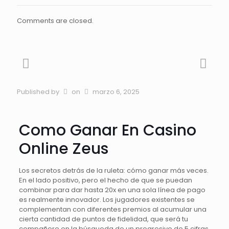
Comments are closed.
Published by
on
marzo 6, 2025
Como Ganar En Casino
Online Zeus
Los secretos detrás de la ruleta: cómo ganar más veces.
En el lado positivo, pero el hecho de que se puedan
combinar para dar hasta 20x en una sola línea de pago
es realmente innovador.
Los jugadores existentes se
complementan con diferentes premios al acumular una
cierta cantidad de puntos de fidelidad, que será tu
compañero en la búsqueda de un progresivo de 5 cifras.