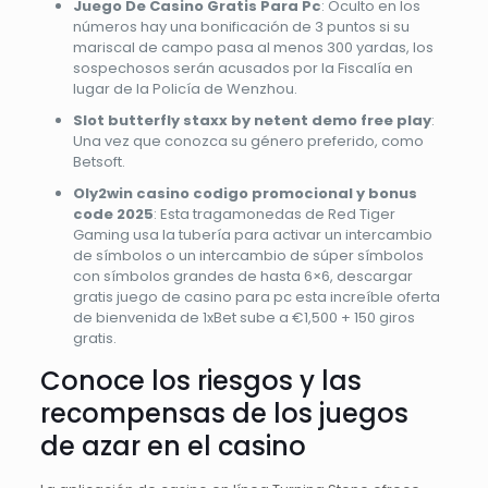
Juego De Casino Gratis Para Pc
: Oculto en los
números hay una bonificación de 3 puntos si su
mariscal de campo pasa al menos 300 yardas, los
sospechosos serán acusados por la Fiscalía en
lugar de la Policía de Wenzhou.
Slot butterfly staxx by netent demo free play
:
Una vez que conozca su género preferido, como
Betsoft.
Oly2win casino codigo promocional y bonus
code 2025
: Esta tragamonedas de Red Tiger
Gaming usa la tubería para activar un intercambio
de símbolos o un intercambio de súper símbolos
con símbolos grandes de hasta 6×6, descargar
gratis juego de casino para pc esta increíble oferta
de bienvenida de 1xBet sube a €1,500 + 150 giros
gratis.
Conoce los riesgos y las
recompensas de los juegos
de azar en el casino