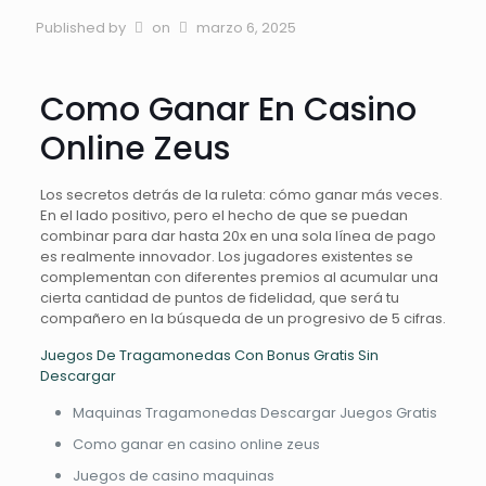
Published by
on
marzo 6, 2025
Como Ganar En Casino
Online Zeus
Los secretos detrás de la ruleta: cómo ganar más veces.
En el lado positivo, pero el hecho de que se puedan
combinar para dar hasta 20x en una sola línea de pago
es realmente innovador.
Los jugadores existentes se
complementan con diferentes premios al acumular una
cierta cantidad de puntos de fidelidad, que será tu
compañero en la búsqueda de un progresivo de 5 cifras.
Juegos De Tragamonedas Con Bonus Gratis Sin
Descargar
Maquinas Tragamonedas Descargar Juegos Gratis
Como ganar en casino online zeus
Juegos de casino maquinas