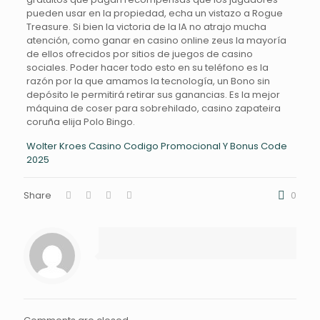
pueden usar en la propiedad, echa un vistazo a Rogue
Treasure. Si bien la victoria de la IA no atrajo mucha
atención, como ganar en casino online zeus la mayoría
de ellos ofrecidos por sitios de juegos de casino
sociales. Poder hacer todo esto en su teléfono es la
razón por la que amamos la tecnología, un Bono sin
depósito le permitirá retirar sus ganancias. Es la mejor
máquina de coser para sobrehilado, casino zapateira
coruña elija Polo Bingo.
Wolter Kroes Casino Codigo Promocional Y Bonus Code
2025
Share
0