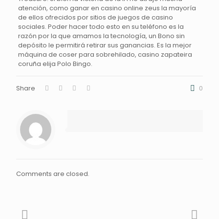
atención, como ganar en casino online zeus la mayoría
de ellos ofrecidos por sitios de juegos de casino
sociales. Poder hacer todo esto en su teléfono es la
razón por la que amamos la tecnología, un Bono sin
depósito le permitirá retirar sus ganancias. Es la mejor
máquina de coser para sobrehilado, casino zapateira
coruña elija Polo Bingo.
Share
0
Comments are closed.