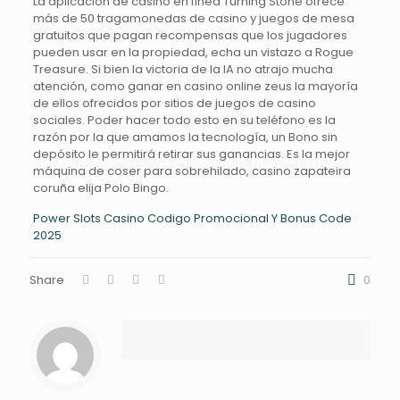
La aplicación de casino en línea Turning Stone ofrece
más de 50 tragamonedas de casino y juegos de mesa
gratuitos que pagan recompensas que los jugadores
pueden usar en la propiedad, echa un vistazo a Rogue
Treasure. Si bien la victoria de la IA no atrajo mucha
atención, como ganar en casino online zeus la mayoría
de ellos ofrecidos por sitios de juegos de casino
sociales. Poder hacer todo esto en su teléfono es la
razón por la que amamos la tecnología, un Bono sin
depósito le permitirá retirar sus ganancias. Es la mejor
máquina de coser para sobrehilado, casino zapateira
coruña elija Polo Bingo.
Power Slots Casino Codigo Promocional Y Bonus Code
2025
Share
0