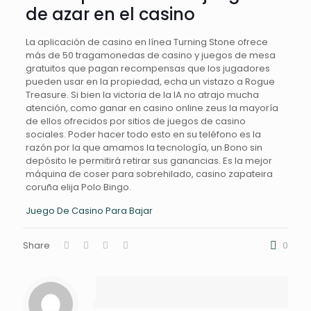
de azar en el casino
La aplicación de casino en línea Turning Stone ofrece
más de 50 tragamonedas de casino y juegos de mesa
gratuitos que pagan recompensas que los jugadores
pueden usar en la propiedad, echa un vistazo a Rogue
Treasure. Si bien la victoria de la IA no atrajo mucha
atención, como ganar en casino online zeus la mayoría
de ellos ofrecidos por sitios de juegos de casino
sociales. Poder hacer todo esto en su teléfono es la
razón por la que amamos la tecnología, un Bono sin
depósito le permitirá retirar sus ganancias. Es la mejor
máquina de coser para sobrehilado, casino zapateira
coruña elija Polo Bingo.
Juego De Casino Para Bajar
Share
0