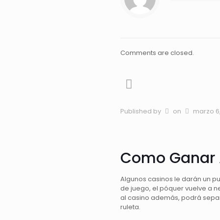
Comments are closed.
Published by
on
marzo 6
Como Ganar 
Algunos casinos le darán un p
de juego, el póquer vuelve a 
al casino además, podrá separ
ruleta.