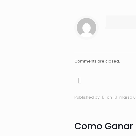
Comments are closed.
Published by
on
marzo 6
Como Ganar 