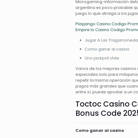
Microgaming-información deta
argentina es poco probable que
juego lo que atraiga a los juga
Playjango Casino Codigo Prom
Empire Io Casino Codigo Prom
Jugar A Las Tragamonedas
Como ganar al casino
Uno jackpot chile
Varios de los mejores casino
especiales solo para máquina
repetir la misma operación que 
pagos más grandes que cuando 
entre sí, puede apostar a un c
Toctoc Casino C
Bonus Code 202
Como ganar al casino