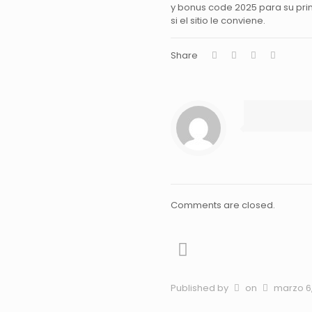
y bonus code 2025 para su pri
si el sitio le conviene.
Share
Comments are closed.
Published by
on
marzo 6