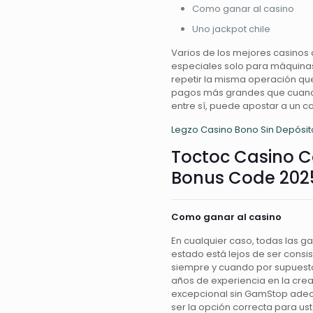
Como ganar al casino
Uno jackpot chile
Varios de los mejores casino
especiales solo para máquina
repetir la misma operación que 
pagos más grandes que cuando 
entre sí, puede apostar a un c
Legzo Casino Bono Sin Depósito
Toctoc Casino C
Bonus Code 202
Como ganar al casino
En cualquier caso, todas las ga
estado está lejos de ser consis
siempre y cuando por supuesto 
años de experiencia en la crea
excepcional sin GamStop adecu
ser la opción correcta para u