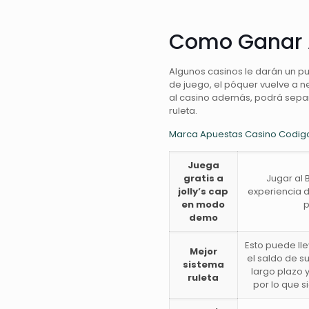
Como Ganar 
Algunos casinos le darán un p
de juego, el póquer vuelve a 
al casino además, podrá separ
ruleta.
Marca Apuestas Casino Codig
Juega
gratis a
Jugar al 
jolly’s cap
experiencia d
en modo
p
demo
Esto puede ll
Mejor
el saldo de s
sistema
largo plazo 
ruleta
por lo que 