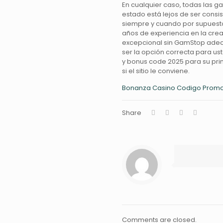
En cualquier caso, todas las ga
estado está lejos de ser consis
siempre y cuando por supuesto 
años de experiencia en la crea
excepcional sin GamStop adecu
ser la opción correcta para u
y bonus code 2025 para su pri
si el sitio le conviene.
Bonanza Casino Codigo Promo
Share
Comments are closed.