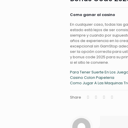
Como ganar al casino
En cualquier caso, todas las ga
estado está lejos de ser consis
siempre y cuando por supuesto 
años de experiencia en la crea
excepcional sin GamStop adecu
ser la opción correcta para u
y bonus code 2025 para su pri
si el sitio le conviene.
Para Tener Suerte En Los Jueg
Casino Colon Papeleria
Como Jugar A Las Maquinas T
Share