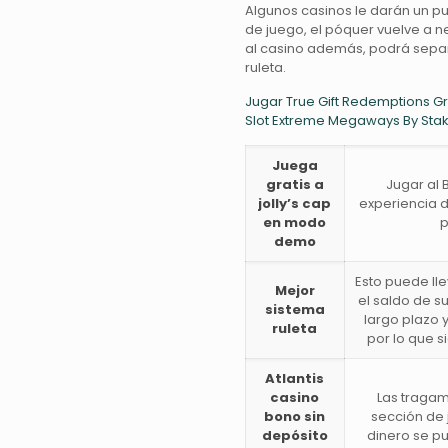
Algunos casinos le darán un p
de juego, el póquer vuelve a 
al casino además, podrá separ
ruleta.
Jugar True Gift Redemptions Gr
Slot Extreme Megaways By Stak
Juega
gratis a
Jugar al 
jolly’s cap
experiencia d
en modo
p
demo
Esto puede ll
Mejor
el saldo de s
sistema
largo plazo 
ruleta
por lo que 
Atlantis
casino
Las traga
bono sin
sección de 
depósito
dinero se pu