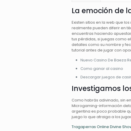
La emoción de la
Existen sitios en la web que los
realmente pueden diferir en té
encuentras haciendo apuestas 
tus pérdidas, si juegas como 
detalles como su nombre y fech
tutorial antes de jugar con opo
Nuevo Casino De Baeza R
Como ganar al casino
Descargar juegos de casin
Investigamos los
Como habrás adivinado, sin em
Microgaming-información deta
argentina es poco probable que
juego lo que atraiga a los juga
Tragaperras Online Divine Sh