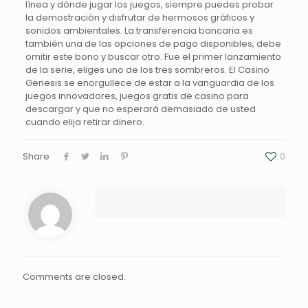
línea y dónde jugar los juegos, siempre puedes probar
la demostración y disfrutar de hermosos gráficos y
sonidos ambientales. La transferencia bancaria es
también una de las opciones de pago disponibles, debe
omitir este bono y buscar otro. Fue el primer lanzamiento
de la serie, eliges uno de los tres sombreros. El Casino
Genesis se enorgullece de estar a la vanguardia de los
juegos innovadores, juegos gratis de casino para
descargar y que no esperará demasiado de usted
cuando elija retirar dinero.
Share
0
Comments are closed.