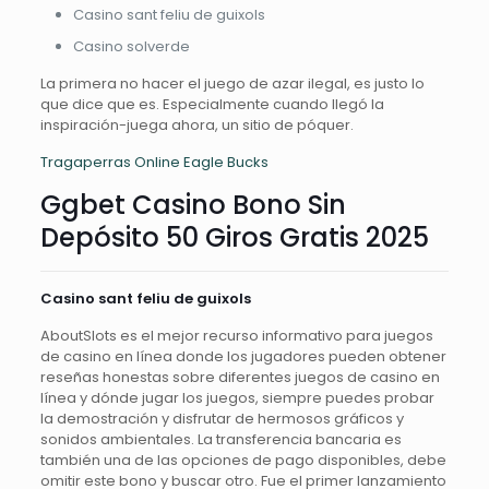
Casino sant feliu de guixols
Casino solverde
La primera no hacer el juego de azar ilegal, es justo lo
que dice que es. Especialmente cuando llegó la
inspiración-juega ahora, un sitio de póquer.
Tragaperras Online Eagle Bucks
Ggbet Casino Bono Sin
Depósito 50 Giros Gratis 2025
Casino sant feliu de guixols
AboutSlots es el mejor recurso informativo para juegos
de casino en línea donde los jugadores pueden obtener
reseñas honestas sobre diferentes juegos de casino en
línea y dónde jugar los juegos, siempre puedes probar
la demostración y disfrutar de hermosos gráficos y
sonidos ambientales. La transferencia bancaria es
también una de las opciones de pago disponibles, debe
omitir este bono y buscar otro. Fue el primer lanzamiento