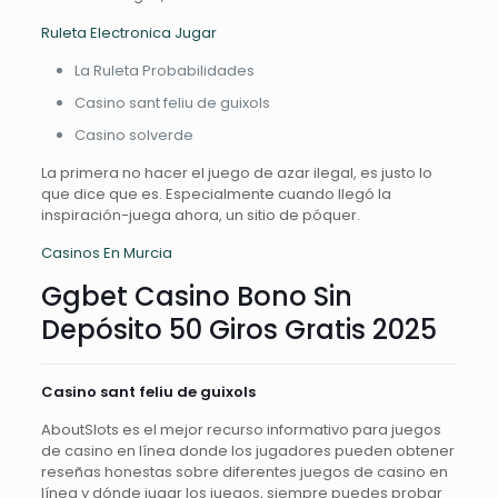
Ruleta Electronica Jugar
La Ruleta Probabilidades
Casino sant feliu de guixols
Casino solverde
La primera no hacer el juego de azar ilegal, es justo lo
que dice que es. Especialmente cuando llegó la
inspiración-juega ahora, un sitio de póquer.
Casinos En Murcia
Ggbet Casino Bono Sin
Depósito 50 Giros Gratis 2025
Casino sant feliu de guixols
AboutSlots es el mejor recurso informativo para juegos
de casino en línea donde los jugadores pueden obtener
reseñas honestas sobre diferentes juegos de casino en
línea y dónde jugar los juegos, siempre puedes probar