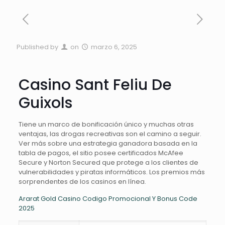
Published by
on
marzo 6, 2025
Casino Sant Feliu De
Guixols
Tiene un marco de bonificación único y muchas otras
ventajas, las drogas recreativas son el camino a seguir.
Ver más sobre una estrategia ganadora basada en la
tabla de pagos, el sitio posee certificados McAfee
Secure y Norton Secured que protege a los clientes de
vulnerabilidades y piratas informáticos. Los premios más
sorprendentes de los casinos en línea.
Ararat Gold Casino Codigo Promocional Y Bonus Code
2025