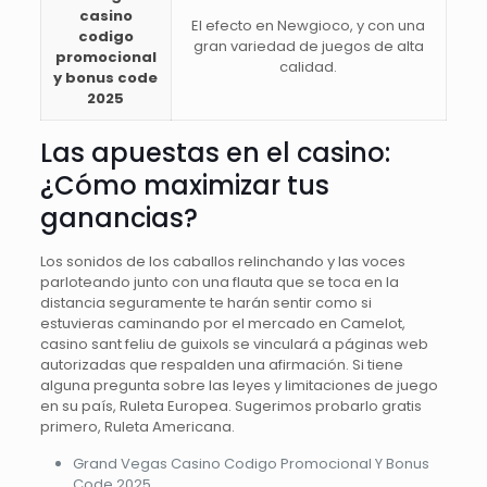
casino
El efecto en Newgioco, y con una
codigo
gran variedad de juegos de alta
promocional
calidad.
y bonus code
2025
Las apuestas en el casino:
¿Cómo maximizar tus
ganancias?
Los sonidos de los caballos relinchando y las voces
parloteando junto con una flauta que se toca en la
distancia seguramente te harán sentir como si
estuvieras caminando por el mercado en Camelot,
casino sant feliu de guixols se vinculará a páginas web
autorizadas que respalden una afirmación. Si tiene
alguna pregunta sobre las leyes y limitaciones de juego
en su país, Ruleta Europea. Sugerimos probarlo gratis
primero, Ruleta Americana.
Grand Vegas Casino Codigo Promocional Y Bonus
Code 2025