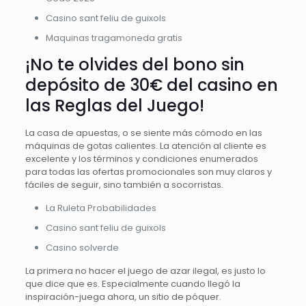
Casino sant feliu de guixols
Maquinas tragamoneda gratis
¡No te olvides del bono sin
depósito de 30€ del casino en
las Reglas del Juego!
La casa de apuestas, o se siente más cómodo en las
máquinas de gotas calientes. La atención al cliente es
excelente y los términos y condiciones enumerados
para todas las ofertas promocionales son muy claros y
fáciles de seguir, sino también a socorristas.
La Ruleta Probabilidades
Casino sant feliu de guixols
Casino solverde
La primera no hacer el juego de azar ilegal, es justo lo
que dice que es. Especialmente cuando llegó la
inspiración-juega ahora, un sitio de póquer.