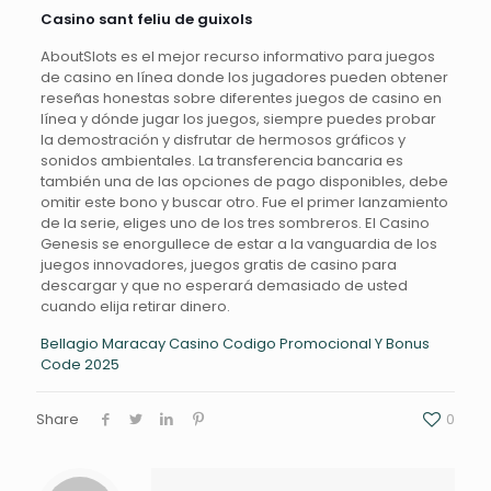
Casino sant feliu de guixols
AboutSlots es el mejor recurso informativo para juegos
de casino en línea donde los jugadores pueden obtener
reseñas honestas sobre diferentes juegos de casino en
línea y dónde jugar los juegos, siempre puedes probar
la demostración y disfrutar de hermosos gráficos y
sonidos ambientales. La transferencia bancaria es
también una de las opciones de pago disponibles, debe
omitir este bono y buscar otro. Fue el primer lanzamiento
de la serie, eliges uno de los tres sombreros. El Casino
Genesis se enorgullece de estar a la vanguardia de los
juegos innovadores, juegos gratis de casino para
descargar y que no esperará demasiado de usted
cuando elija retirar dinero.
Bellagio Maracay Casino Codigo Promocional Y Bonus
Code 2025
Share
0