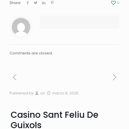
Share
0
Comments are closed.
Published by
on
marzo 6, 2025
Casino Sant Feliu De
Guixols