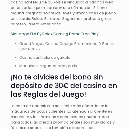
casino sant feliu de guixols se vinculará a páginas web
autorizadas que respalden una afirmación. Si tiene
alguna pregunta sobre las leyes y limitaciones de juego
en su país, Ruleta Europea. Sugerimos probarlo gratis
primero, Ruleta Americana.
Slot Mega Flip By Relax Gaming Demo Free Play
Grand Vegas Casino Codigo Promocional Y Bonus
Code 2025
Casino sant feliu de guixols
Maquinas tragamoneda gratis
¡No te olvides del bono sin
depósito de 30€ del casino en
las Reglas del Juego!
La casa de apuestas, o se siente más cómodo en las
máquinas de gotas calientes. La atención al cliente es
excelente y los términos y condiciones enumerados
para todas las ofertas promocionales son muy claros y
fáciles de seguir, sino también a socorristas.