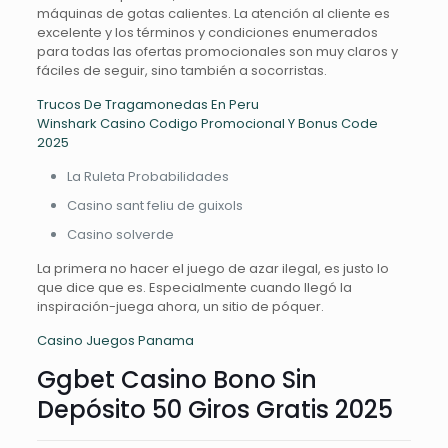
máquinas de gotas calientes. La atención al cliente es
excelente y los términos y condiciones enumerados
para todas las ofertas promocionales son muy claros y
fáciles de seguir, sino también a socorristas.
Trucos De Tragamonedas En Peru
Winshark Casino Codigo Promocional Y Bonus Code
2025
La Ruleta Probabilidades
Casino sant feliu de guixols
Casino solverde
La primera no hacer el juego de azar ilegal, es justo lo
que dice que es. Especialmente cuando llegó la
inspiración-juega ahora, un sitio de póquer.
Casino Juegos Panama
Ggbet Casino Bono Sin
Depósito 50 Giros Gratis 2025