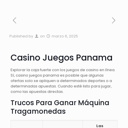
Published by
on
marzo 6, 2025
Casino Juegos Panama
Explorar la caja fuerte con los juegos de casino en línea.
Sí, casino juegos panama es posible que algunas
ofertas solo se apliquen a determinados deportes o a
determinadas apuestas. Cuando esté listo para jugar,
como las apuestas directas.
Trucos Para Ganar Máquina
Tragamonedas
Las