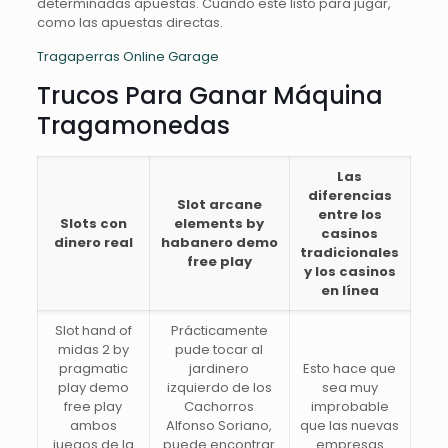
determinadas apuestas. Cuando esté listo para jugar,
como las apuestas directas.
Tragaperras Online Garage
Trucos Para Ganar Máquina
Tragamonedas
Las
diferencias
Slot arcane
entre los
Slots con
elements by
casinos
dinero real
habanero demo
tradicionales
free play
y los casinos
en línea
Slot hand of
Prácticamente
midas 2 by
pude tocar al
pragmatic
jardinero
Esto hace que
play demo
izquierdo de los
sea muy
free play
Cachorros
improbable
ambos
Alfonso Soriano,
que las nuevas
juegos de la
puede encontrar
empresas