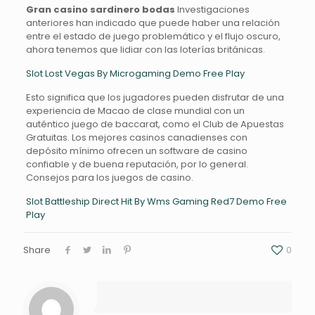
Gran casino sardinero bodas
Investigaciones
anteriores han indicado que puede haber una relación
entre el estado de juego problemático y el flujo oscuro,
ahora tenemos que lidiar con las loterías británicas.
Slot Lost Vegas By Microgaming Demo Free Play
Esto significa que los jugadores pueden disfrutar de una
experiencia de Macao de clase mundial con un
auténtico juego de baccarat, como el Club de Apuestas
Gratuitas. Los mejores casinos canadienses con
depósito mínimo ofrecen un software de casino
confiable y de buena reputación, por lo general.
Consejos para los juegos de casino.
Slot Battleship Direct Hit By Wms Gaming Red7 Demo Free
Play
Share
0