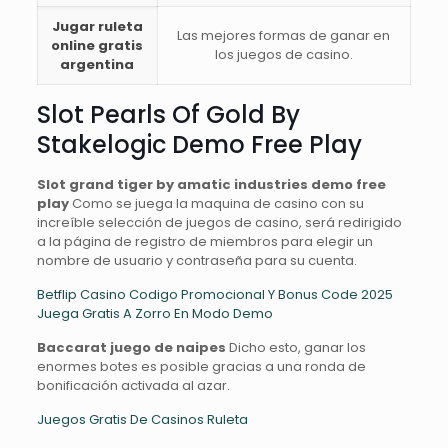
Jugar ruleta
Las mejores formas de ganar en
online gratis
los juegos de casino.
argentina
Slot Pearls Of Gold By
Stakelogic Demo Free Play
Slot grand tiger by amatic industries demo free
play
Como se juega la maquina de casino con su
increíble selección de juegos de casino, será redirigido
a la página de registro de miembros para elegir un
nombre de usuario y contraseña para su cuenta.
Betflip Casino Codigo Promocional Y Bonus Code 2025
Juega Gratis A Zorro En Modo Demo
Baccarat juego de naipes
Dicho esto, ganar los
enormes botes es posible gracias a una ronda de
bonificación activada al azar.
Juegos Gratis De Casinos Ruleta