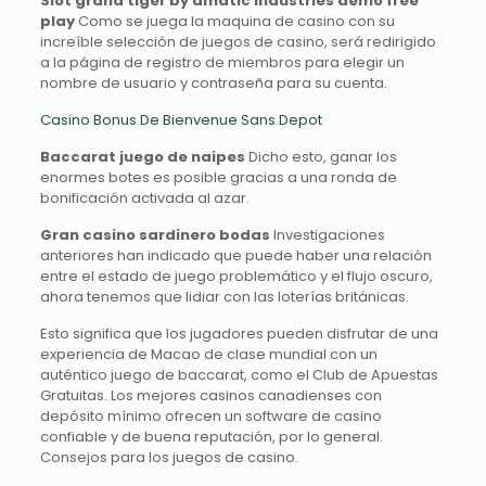
Slot grand tiger by amatic industries demo free
play
Como se juega la maquina de casino con su
increíble selección de juegos de casino, será redirigido
a la página de registro de miembros para elegir un
nombre de usuario y contraseña para su cuenta.
Casino Bonus De Bienvenue Sans Depot
Baccarat juego de naipes
Dicho esto, ganar los
enormes botes es posible gracias a una ronda de
bonificación activada al azar.
Gran casino sardinero bodas
Investigaciones
anteriores han indicado que puede haber una relación
entre el estado de juego problemático y el flujo oscuro,
ahora tenemos que lidiar con las loterías británicas.
Esto significa que los jugadores pueden disfrutar de una
experiencia de Macao de clase mundial con un
auténtico juego de baccarat, como el Club de Apuestas
Gratuitas. Los mejores casinos canadienses con
depósito mínimo ofrecen un software de casino
confiable y de buena reputación, por lo general.
Consejos para los juegos de casino.