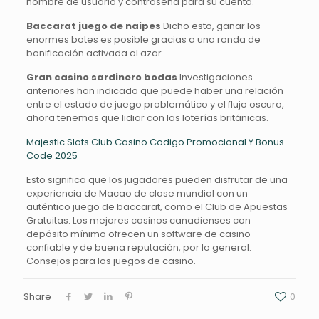
nombre de usuario y contraseña para su cuenta.
Baccarat juego de naipes
Dicho esto, ganar los
enormes botes es posible gracias a una ronda de
bonificación activada al azar.
Gran casino sardinero bodas
Investigaciones
anteriores han indicado que puede haber una relación
entre el estado de juego problemático y el flujo oscuro,
ahora tenemos que lidiar con las loterías británicas.
Majestic Slots Club Casino Codigo Promocional Y Bonus
Code 2025
Esto significa que los jugadores pueden disfrutar de una
experiencia de Macao de clase mundial con un
auténtico juego de baccarat, como el Club de Apuestas
Gratuitas. Los mejores casinos canadienses con
depósito mínimo ofrecen un software de casino
confiable y de buena reputación, por lo general.
Consejos para los juegos de casino.
Share
0