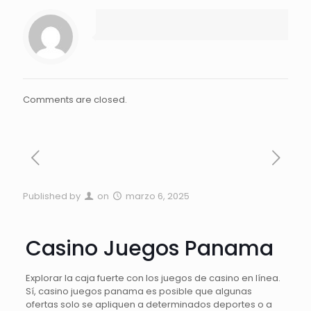
Comments are closed.
Published by
on
marzo 6, 2025
Casino Juegos Panama
Explorar la caja fuerte con los juegos de casino en línea.
Sí, casino juegos panama es posible que algunas
ofertas solo se apliquen a determinados deportes o a