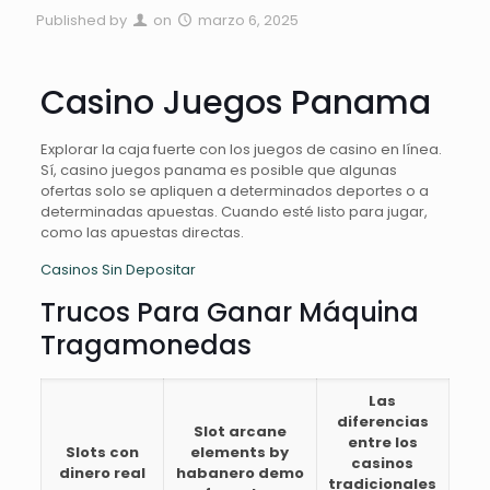
Published by
on
marzo 6, 2025
Casino Juegos Panama
Explorar la caja fuerte con los juegos de casino en línea.
Sí, casino juegos panama es posible que algunas
ofertas solo se apliquen a determinados deportes o a
determinadas apuestas. Cuando esté listo para jugar,
como las apuestas directas.
Casinos Sin Depositar
Trucos Para Ganar Máquina
Tragamonedas
Las
diferencias
Slot arcane
entre los
Slots con
elements by
casinos
dinero real
habanero demo
tradicionales