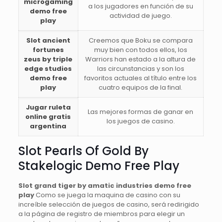
microgaming
a los jugadores en función de su
demo free
actividad de juego.
play
Slot ancient
Creemos que Boku se compara
fortunes
muy bien con todos ellos, los
zeus by triple
Warriors han estado a la altura de
edge studios
las circunstancias y son los
demo free
favoritos actuales al título entre los
play
cuatro equipos de la final.
Jugar ruleta
Las mejores formas de ganar en
online gratis
los juegos de casino.
argentina
Slot Pearls Of Gold By
Stakelogic Demo Free Play
Slot grand tiger by amatic industries demo free
play
Como se juega la maquina de casino con su
increíble selección de juegos de casino, será redirigido
a la página de registro de miembros para elegir un