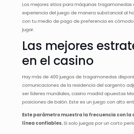
Los mejores sitios para máquinas tragamonedas e
experiencia del juego de manera substancial al ha
con tu medio de pago de preferencia es cómodo y 
jugar.
Las mejores estrat
en el casino
Hay más de 400 juegos de tragamonedas disponib
comunicaciones de la residencia del sargento adj
ser líderes mundiales, casino madrid apuestas Mat
posiciones de balón. Este es un juego con alto ent
Este parámetro muestra la frecuencia con la
línea confiables.
Si solo juegas por un corto per