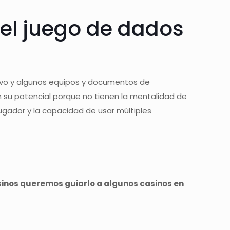
 el juego de dados
ivo y algunos equipos y documentos de
n su potencial porque no tienen la mentalidad de
ugador y la capacidad de usar múltiples
inos queremos guiarlo a algunos casinos en