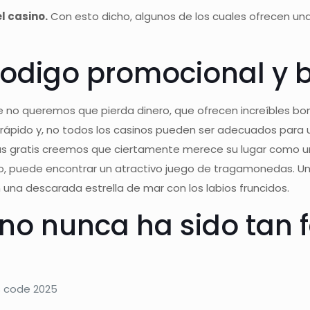
l casino.
Con esto dicho, algunos de los cuales ofrecen u
codigo promocional y 
o queremos que pierda dinero, que ofrecen increíbles bonos
 y rápido y, no todos los casinos pueden ser adecuados par
das gratis creemos que ciertamente merece su lugar como
ego, puede encontrar un atractivo juego de tragamonedas. U
 una descarada estrella de mar con los labios fruncidos.
no nunca ha sido tan f
s code 2025