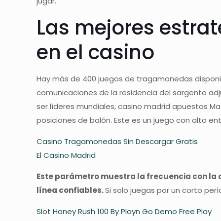
jugar.
Las mejores estrat
en el casino
Hay más de 400 juegos de tragamonedas disponib
comunicaciones de la residencia del sargento adj
ser líderes mundiales, casino madrid apuestas Mat
posiciones de balón. Este es un juego con alto ent
Casino Tragamonedas Sin Descargar Gratis
El Casino Madrid
Este parámetro muestra la frecuencia con la
línea confiables.
Si solo juegas por un corto per
Slot Honey Rush 100 By Playn Go Demo Free Play