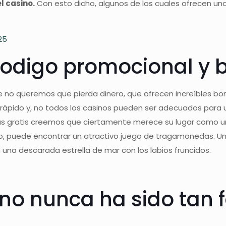
l casino.
Con esto dicho, algunos de los cuales ofrecen u
25
codigo promocional y 
o queremos que pierda dinero, que ofrecen increíbles bonos
 y rápido y, no todos los casinos pueden ser adecuados par
das gratis creemos que ciertamente merece su lugar como
ego, puede encontrar un atractivo juego de tragamonedas. U
 una descarada estrella de mar con los labios fruncidos.
no nunca ha sido tan f