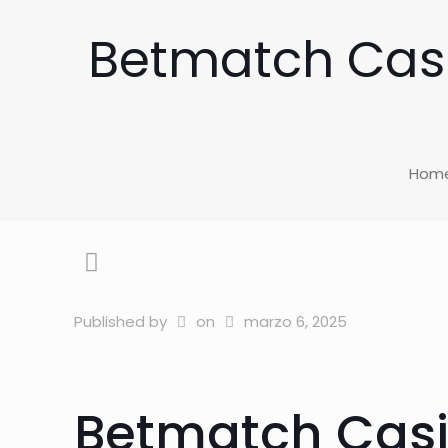
Betmatch Cas
Hom
Published by
on
marzo 6, 2025
Betmatch Casi