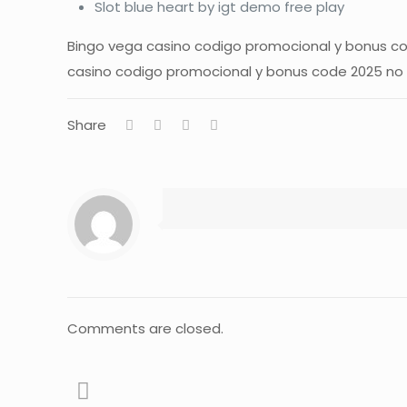
Slot blue heart by igt demo free play
Bingo vega casino codigo promocional y bonus cod
casino codigo promocional y bonus code 2025 no 
Share
Comments are closed.